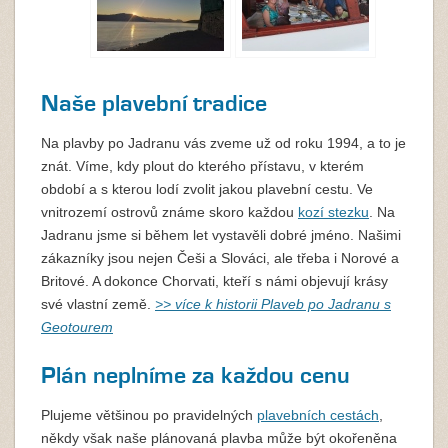
Naše plavební tradice
Na plavby po Jadranu vás zveme už od roku 1994, a to je
znát. Víme, kdy plout do kterého přístavu, v kterém
období a s kterou lodí zvolit jakou plavební cestu. Ve
vnitrozemí ostrovů známe skoro každou
kozí stezku
. Na
Jadranu jsme si během let vystavěli dobré jméno. Našimi
zákazníky jsou nejen Češi a Slováci, ale třeba i Norové a
Britové. A dokonce Chorvati, kteří s námi objevují krásy
své vlastní země.
>> více k historii Plaveb po Jadranu s
Geotourem
Plán neplníme za každou cenu
Plujeme většinou po pravidelných
plavebních cestách
,
někdy však naše plánovaná plavba může být okořeněna