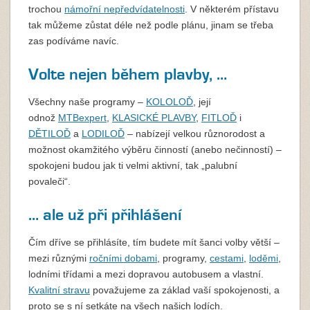
trochou
námořní nepředvídatelnosti
. V některém přístavu
tak můžeme zůstat déle než podle plánu, jinam se třeba
zas podíváme navíc.
Volte nejen během plavby, …
Všechny naše programy –
KOLOLOĎ
, její
odnož
MTBexpert
,
KLASICKÉ PLAVBY
,
FITLOĎ
i
DĚTILOĎ
a
LODILOĎ
– nabízejí velkou různorodost a
možnost okamžitého výběru činností (anebo nečinností) –
spokojeni budou jak ti velmi aktivní, tak „palubní
povaleči“.
… ale už při přihlášení
Čím dříve se přihlásíte, tím budete mít šanci volby větší –
mezi různými
ročními dobami
, programy,
cestami
,
loděmi
,
lodními třídami a mezi dopravou autobusem a vlastní.
Kvalitní stravu
považujeme za základ vaší spokojenosti, a
proto se s ní setkáte na všech našich lodích.