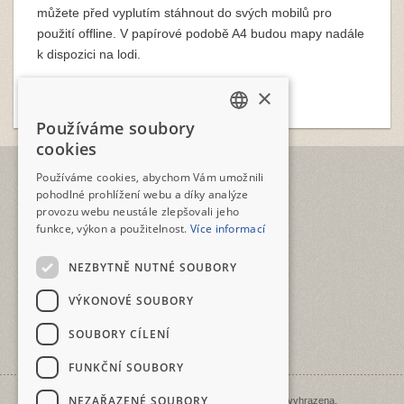
můžete před vyplutím stáhnout do svých mobilů pro
použití offline. V papírové podobě A4 budou mapy nadále
k dispozici na lodi.
×
Používáme soubory
CZECH
cookies
ENGLISH
TELEFON
Používáme cookies, abychom Vám umožnili
+420 2573 12345
pohodlné prohlížení webu a díky analýze
provozu webu neustále zlepšovali jeho
E-MAIL
funkce, výkon a použitelnost.
Více informací
geotour@geotour.cz
NEZBYTNĚ NUTNÉ SOUBORY
GEOTOUR s.r.o.
Šeříková 10
VÝKONOVÉ SOUBORY
118 00 Praha 1 - Malá Strana
ČESKO • CZECHIA • ČEŠKA
SOUBORY CÍLENÍ
IČO: 03480917
FUNKČNÍ SOUBORY
NEZAŘAZENÉ SOUBORY
Copyright © 1998 - 2026 Geotour. Všechna práva vyhrazena.