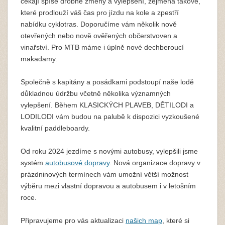
čekají spíše drobné změny a vylepšení, zejména takové,
které prodlouží váš čas pro jízdu na kole a zpestří
nabídku cyklotras. Doporučíme vám několik nově
otevřených nebo nově ověřených občerstvoven a
vinařství. Pro MTB máme i úplně nové dechberoucí
makadamy.
Společně s kapitány a posádkami podstoupí naše lodě
důkladnou údržbu včetně několika významných
vylepšení. Během KLASICKÝCH PLAVEB, DĚTILODI a
LODILODI vám budou na palubě k dispozici vyzkoušené
kvalitní paddleboardy.
Od roku 2024 jezdíme s novými autobusy, vylepšili jsme
systém
autobusové dopravy
. Nová organizace dopravy v
prázdninových termínech vám umožní větší možnost
výběru mezi vlastní dopravou a autobusem i v letošním
roce.
Připravujeme pro vás aktualizaci
našich map
, které si