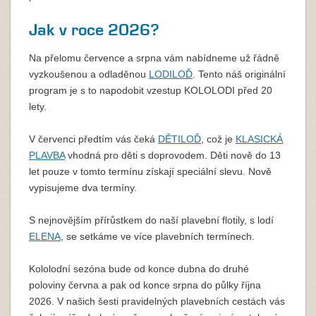
Jak v roce 2026?
Na přelomu července a srpna vám nabídneme už řádně
vyzkoušenou a odladěnou
LODILOĎ
. Tento náš originální
program je s to napodobit vzestup KOLOLODI před 20
lety.
V červenci předtím vás čeká
DĚTILOĎ
, což je
KLASICKÁ
PLAVBA
vhodná pro děti s doprovodem. Děti nově do 13
let pouze v tomto termínu získají speciální slevu. Nově
vypisujeme dva termíny.
S nejnovějším přírůstkem do naší plavební flotily, s lodí
ELENA
, se setkáme ve více plavebních termínech.
Kololodní sezóna bude od konce dubna do druhé
poloviny června a pak od konce srpna do půlky října
2026. V našich šesti pravidelných plavebních cestách vás