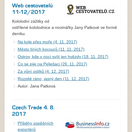
Web cestovatelů
11-12/2017
Kololodní zážitky od
ostřílené kololodnice a novinářky Jany Patkové ve formě
deníku.
Na kole přes moře (4. 11. 2017)
Město líných kocourů (11. 11. 2017)
Ostrov, kde v noci svítí jen hvězdy (18. 11. 2017)
Co se pije na Pelješaci (26. 11. 2017)
Za vůní oslíků (4. 12. 2017)
Rozpité ráno, jasný den (11. 12. 2017)
Autor: Jana Patková
Czech Trade 4. 8.
2017
Příběhy úspěšných
exportérů