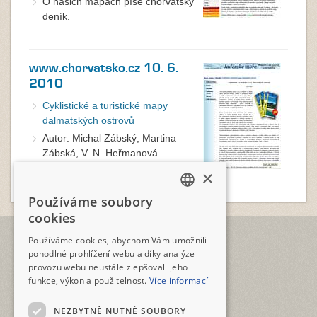
O našich mapách píše chorvatský
deník.
www.chorvatsko.cz 10. 6.
2010
Cyklistické a turistické mapy
dalmatských ostrovů
Autor: Michal Zábský, Martina
Zábská, V. N. Heřmanová
×
Používáme soubory
CZECH
cookies
ENGLISH
TELEFON
Používáme cookies, abychom Vám umožnili
+420 2573 12345
pohodlné prohlížení webu a díky analýze
provozu webu neustále zlepšovali jeho
E-MAIL
funkce, výkon a použitelnost.
Více informací
geotour@geotour.cz
NEZBYTNĚ NUTNÉ SOUBORY