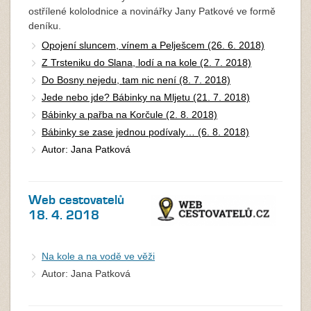
ostřílené kololodnice a novinářky Jany Patkové ve formě
deníku.
Opojení sluncem, vínem a Pelješcem (26. 6. 2018)
Z Trsteniku do Slana, lodí a na kole (2. 7. 2018)
Do Bosny nejedu, tam nic není (8. 7. 2018)
Jede nebo jde? Bábinky na Mljetu (21. 7. 2018)
Bábinky a pařba na Korčule (2. 8. 2018)
Bábinky se zase jednou podívaly… (6. 8. 2018)
Autor: Jana Patková
Web cestovatelů
18. 4. 2018
Na kole a na vodě ve věži
Autor: Jana Patková