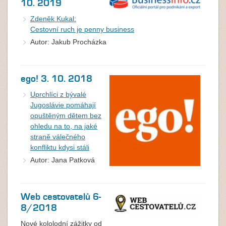
10. 2019
Zdeněk Kukal:
Cestovní ruch je penny business
Autor: Jakub Procházka
ego! 3. 10. 2018
Uprchlíci z bývalé
Jugoslávie pomáhají
opuštěným dětem bez
ohledu na to, na jaké
straně válečného
konfliktu kdysi stáli
Autor: Jana Patková
Web cestovatelů 6-
8/2018
Nové kololodní zážitky od