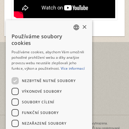
×
Používáme soubory
CZECH
cookies
ENGLISH
TELEFON
Používáme cookies, abychom Vám umožnili
+420 2573 12345
pohodlné prohlížení webu a díky analýze
provozu webu neustále zlepšovali jeho
E-MAIL
funkce, výkon a použitelnost.
Více informací
geotour@geotour.cz
NEZBYTNĚ NUTNÉ SOUBORY
GEOTOUR s.r.o.
Šeříková 10
VÝKONOVÉ SOUBORY
118 00 Praha 1 - Malá Strana
ČESKO • CZECHIA • ČEŠKA
SOUBORY CÍLENÍ
IČO: 03480917
FUNKČNÍ SOUBORY
NEZAŘAZENÉ SOUBORY
Copyright © 1998 - 2026 Geotour. Všechna práva vyhrazena.
GEOTOUR, KOLOLOĎ, BIKEBOAT, LODILOĎ a BĚHOLOĎ jsou registrované