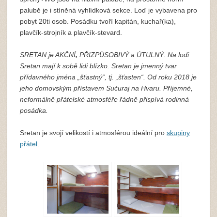
palubě je i stíněná vyhlídková sekce. Loď je vybavena pro
pobyt 20ti osob. Posádku tvoří kapitán, kuchař(ka),
plavčík-strojník a plavčík-stevard.
SRETAN je AKČNÍ
,
PŘIZPŮSOBIVÝ a ÚTULNÝ. Na lodi
Sretan mají k sobě lidi blízko. Sretan je jmenný tvar
přídavného jména „šťastný“, tj. „šťasten“. Od roku 2018 je
jeho domovským přístavem Sućuraj na Hvaru. Příjemné,
neformálně přátelské atmosféře řádně přispívá rodinná
posádka.
Sretan je svojí velikostí i atmosférou ideální pro
skupiny
přátel
.