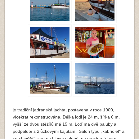
je tradiční jadranská jachta, postavena v roce 1900,
vícekrát rekonstruována. Délka lodi je 24 m, šířka 6 m,
vyšší ze dvou stěžňů má 15 m. Loď má dvě paluby a
podpalubí s 2lůžkovými kajutami. Salon typu „kabriolet“ a
sprchy+WC jsou na hlavní palubě, na prostorné horní