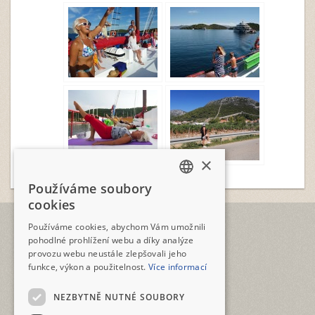
×
Používáme soubory
CZECH
cookies
ENGLISH
TELEFON
Používáme cookies, abychom Vám umožnili
+420 2573 12345
pohodlné prohlížení webu a díky analýze
provozu webu neustále zlepšovali jeho
E-MAIL
funkce, výkon a použitelnost.
Více informací
geotour@geotour.cz
NEZBYTNĚ NUTNÉ SOUBORY
GEOTOUR s.r.o.