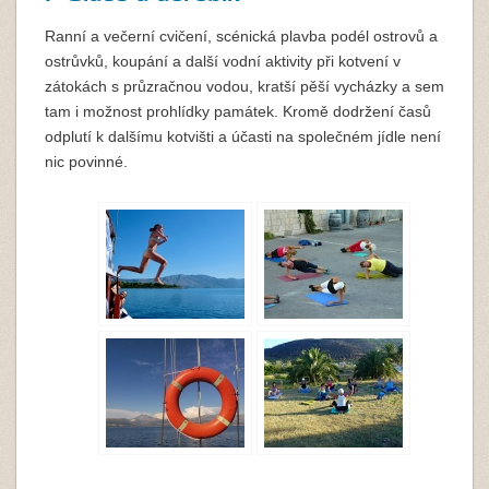
Ranní a večerní cvičení, scénická plavba podél ostrovů a
ostrůvků, koupání a další vodní aktivity při kotvení v
zátokách s průzračnou vodou, kratší pěší vycházky a sem
tam i možnost prohlídky památek. Kromě dodržení časů
odplutí k dalšímu kotvišti a účasti na společném jídle není
nic povinné.