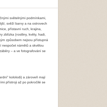
ečnými světelnými podmínkami,
ější, svěží barvy a na ostrovech
nice, přístavní ruch, krajina,
zblízka (rostliny, květy, hadi,
 jiným způsobem nejsou přístupná
ízí nespočet námětů a skvělou
 záběry – a ve fotografování se
dardní“ kololodi) a zároveň mají
mi přístroji až po pokročilé se