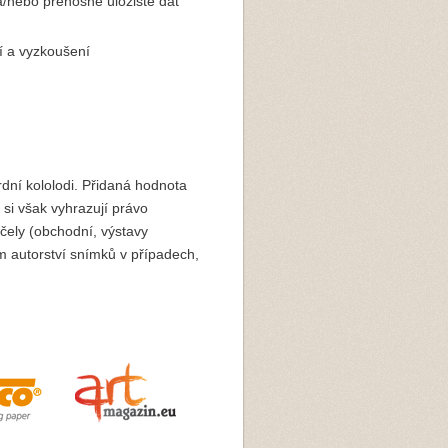
 a/nebo přenosné úložiště dat
ní a vyzkoušení
dní kololodi. Přidaná hodnota
 si však vyhrazují právo
účely (obchodní, výstavy
m autorství snímků v případech,