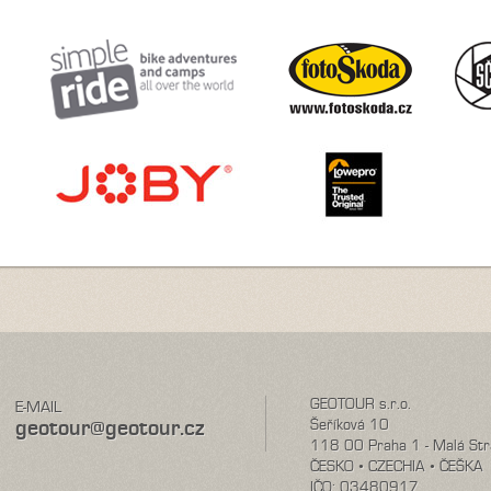
GEOTOUR s.r.o.
E-MAIL
geotour@geotour.cz
Šeříková 10
118 00 Praha 1 - Malá St
ČESKO • CZECHIA • ČEŠKA
IČO: 03480917