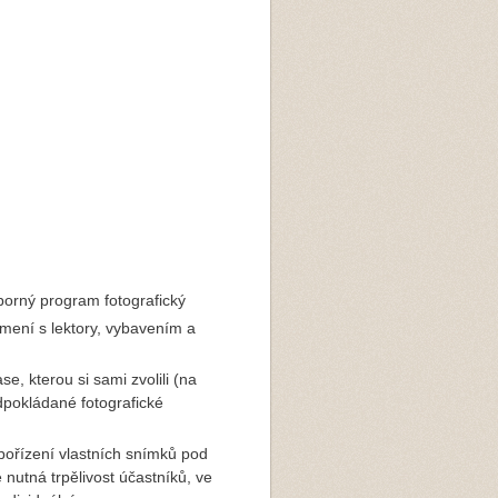
borný program fotografický
mení s lektory, vybavením a
e, kterou si sami zvolili (na
dpokládané fotografické
 pořízení vlastních snímků pod
utná trpělivost účastníků, ve