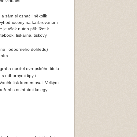
ndividuální
a sám si označil několik
i vyhodnoceny na kalibrovaném
 je však nutno přihlížet k
ebook, tiskárna, tiskový
adně i odborného dohledu)
ením
af a nositel evropského titulu
s odbornými tipy i
r Vaněk tisk komentoval. Velkým
dření s ostatními kolegy –