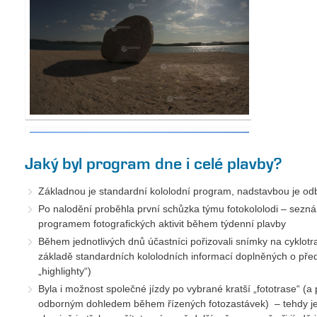
Jaký byl program dne i celé plavby?
Základnou je standardní kololodní program, nadstavbou je od
Po nalodění proběhla první schůzka týmu fotokololodi – sezná
programem fotografických aktivit během týdenní plavby
Během jednotlivých dnů účastníci pořizovali snímky na cyklotras
základě standardních kololodních informací doplněných o pře
„highlighty“)
Byla i možnost společné jízdy po vybrané kratší „fototrase“ (a
odborným dohledem během řízených fotozastávek) – tehdy je n