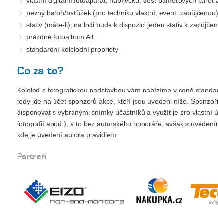
vlastní digitální fotoaparát, nabíječku, dost paměťových karet
pevný batoh/baťůžek (pro techniku vlastní, event. zapůjčenou)
stativ (máte-li); na lodi bude k dispozici jeden stativ k zapůjče
prázdné fotoalbum A4
standardní kololodní propriety
Co za to?
Kololoď s fotografickou nadstavbou vám nabízíme v ceně standar
tedy jde na účet sponzorů akce, kteří jsou uvedeni níže. Sponzoři
disponovat s vybranými snímky účastníků a využít je pro vlastní 
fotografií apod.), a to bez autorského honoráře, avšak s uvedení
kde je uvedení autora pravidlem.
Partneři