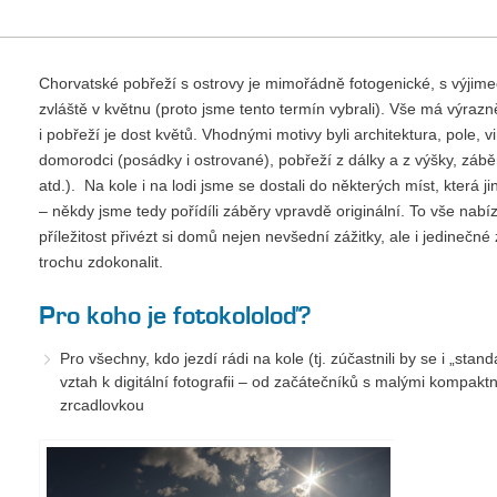
Chorvatské pobřeží s ostrovy je mimořádně fotogenické, s výjim
zvláště v květnu (proto jsme tento termín vybrali). Vše má výrazn
i pobřeží je dost květů. Vhodnými motivy byli architektura, pole, vi
domorodci (posádky i ostrované), pobřeží z dálky a z výšky, záběry 
atd.). Na kole i na lodi jsme se dostali do některých míst, která
– někdy jsme tedy pořídíli záběry vpravdě originální. To vše nab
příležitost přivézt si domů nejen nevšední zážitky, ale i jedinečné
trochu zdokonalit.
Pro koho je fotokololoď?
Pro všechny, kdo jezdí rádi na kole (tj. zúčastnili by se i „stan
vztah k digitální fotografii – od začátečníků s malými kompaktní
zrcadlovkou