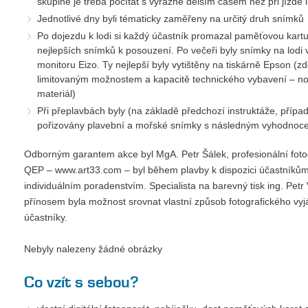
skupině je třeba počítat s výrazně delším časem než při jízdě i
Jednotlivé dny byli tématicky zaměřeny na určitý druh snímků
Po dojezdu k lodi si každý účastník promazal paměťovou kartu 
nejlepších snímků k posouzení. Po večeři byly snímky na lod
monitoru Eizo. Ty nejlepší byly vytištěny na tiskárně Epson (zde
limitovaným možnostem a kapacitě technického vybavení – not
materiál)
Při přeplavbách byly (na základě předchozí instruktáže, příp
pořizovány plavební a mořské snímky s následným vyhodnoc
Odborným garantem akce byl MgA. Petr Šálek, profesionální fotogr
QEP – www.art33.com – byl během plavby k dispozici účastníkům 
individuálním poradenstvím. Specialista na barevný tisk ing. Pet
přínosem byla možnost srovnat vlastní způsob fotografického vyjá
účastníky.
Nebyly nalezeny žádné obrázky
Co vzít s sebou?