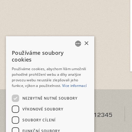
×
Používáme soubory
CZECH
cookies
ENGLISH
Používáme cookies, abychom Vám umožnili
pohodlné prohlížení webu a díky analýze
provozu webu neustále zlepšovali jeho
funkce, výkon a použitelnost.
Více informací
NEZBYTNĚ NUTNÉ SOUBORY
VÝKONOVÉ SOUBORY
TELEFON
+420 2573 12345
SOUBORY CÍLENÍ
FUNKČNÍ SOUBORY