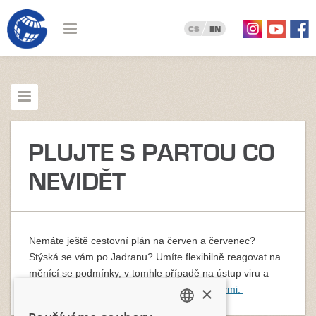
CS
EN
PLUJTE S PARTOU CO
NEVIDĚT
Nemáte ještě cestovní plán na červen a červenec?
Stýská se vám po Jadranu? Umíte flexibilně reagovat na
měnící se podmínky, v tomhle případě na ústup viru a
×
uvolnění cestování?
Poplujte se svými blízkými.