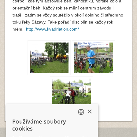
čtyřboj, kde tým absolvuje běh, kanoistiku, horské kolo a
orientační běh. Každý rok se mění centrum závodu i
tratě, zatím se vždy soutěžilo v okolí dolního či středního
toku řeky Sázavy. Také pořadí disciplín se každý rok
mění.
http://www.kvadriatlon.com/
×
Používáme soubory
CZECH
cookies
ENGLISH