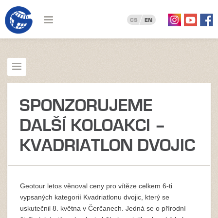
CS
EN
SPONZORUJEME
DALŠÍ KOLOAKCI –
KVADRIATLON DVOJIC
Geotour letos věnoval ceny pro vítěze celkem 6-ti
vypsaných kategorií Kvadriatlonu dvojic, který se
uskutečnil 8. května v Čerčanech. Jedná se o přírodní