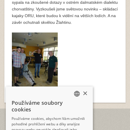
sypala na zkoušené dotazy v ostrém dalmatském dialektu
chorvatštiny. Vyzkoušeli jsme světovou novinku – skládací
kajaky ORU, které budou k vidění na větších lodích. A na
závěr ochutnali skvělou Žlahtinu.
×
Používáme soubory
CZECH
cookies
ENGLISH
TELEFON
Používáme cookies, abychom Vám umožnili
+420 2573 12345
pohodlné prohlížení webu a díky analýze
provozu webu neustále zlepšovali jeho