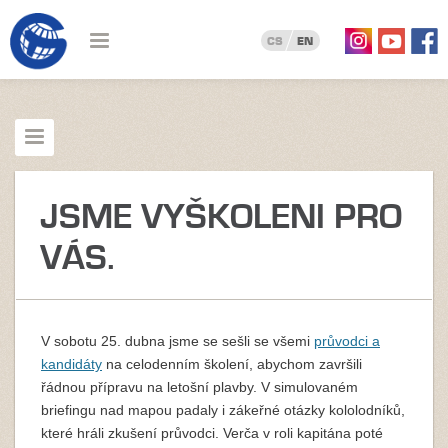
CS
EN
JSME VYŠKOLENI PRO
VÁS.
V sobotu 25. dubna jsme se sešli se všemi
průvodci a
kandidáty
na celodenním školení, abychom završili
řádnou přípravu na letošní plavby. V simulovaném
briefingu nad mapou padaly i zákeřné otázky kololodníků,
které hráli zkušení průvodci. Verča v roli kapitána poté