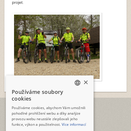
projet.
×
Používáme soubory
CZECH
cookies
ENGLISH
TELEFON
Používáme cookies, abychom Vám umožnili
+420 2573 12345
pohodlné prohlížení webu a díky analýze
provozu webu neustále zlepšovali jeho
E-MAIL
funkce, výkon a použitelnost.
Více informací
geotour@geotour.cz