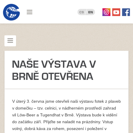
CS
EN
NAŠE VÝSTAVA V
BRNĚ OTEVŘENA
V úterý 3. června jsme otevřeli naši výstavu fotek z plaveb
v domečku – tzv. celnici, v nádherném prostředí zahrad
vil Löw-Beer a Tugendhat v Brně. Výstava bude k vidění
do začátku září. Přijďte se naladit na prázdniny. Vstup
volný, dobrá káva za rohem, posezení i poležení v