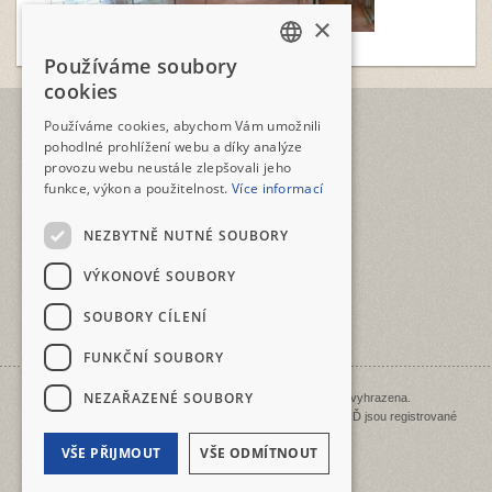
×
Používáme soubory
CZECH
cookies
ENGLISH
TELEFON
Používáme cookies, abychom Vám umožnili
+420 2573 12345
pohodlné prohlížení webu a díky analýze
provozu webu neustále zlepšovali jeho
E-MAIL
funkce, výkon a použitelnost.
Více informací
geotour@geotour.cz
NEZBYTNĚ NUTNÉ SOUBORY
GEOTOUR s.r.o.
Šeříková 10
VÝKONOVÉ SOUBORY
118 00 Praha 1 - Malá Strana
ČESKO • CZECHIA • ČEŠKA
SOUBORY CÍLENÍ
IČO: 03480917
FUNKČNÍ SOUBORY
NEZAŘAZENÉ SOUBORY
Copyright © 1998 - 2026 Geotour. Všechna práva vyhrazena.
GEOTOUR, KOLOLOĎ, BIKEBOAT, LODILOĎ a BĚHOLOĎ jsou registrované
ochranné známky.
VŠE PŘIJMOUT
VŠE ODMÍTNOUT
Mapa stránek
|
Přidat k oblíbeným