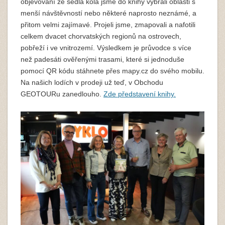
objevování ze sedla kola jsme do knihy vybrali oblasti s
menší návštěvností nebo některé naprosto neznámé, a
přitom velmi zajímavé. Projeli jsme, zmapovali a nafotili
celkem dvacet chorvatských regionů na ostrovech,
pobřeží i ve vnitrozemí. Výsledkem je průvodce s více
než padesáti ověřenými trasami, které si jednoduše
pomocí QR kódu stáhnete přes mapy.cz do svého mobilu.
Na našich lodích v prodeji už teď, v Obchodu
GEOTOURu zanedlouho.
Zde představení knihy.