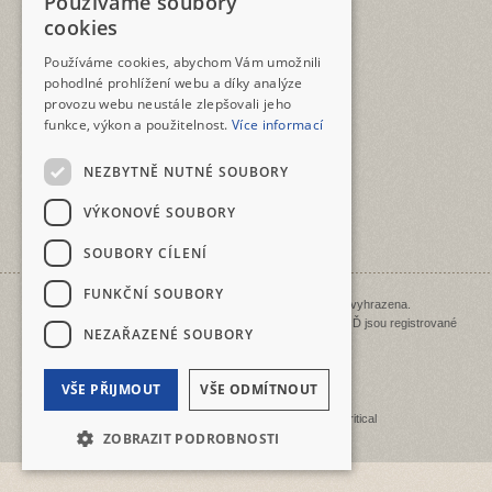
Používáme soubory
CZECH
cookies
TELEFON
ENGLISH
+420 2573 12345
Používáme cookies, abychom Vám umožnili
pohodlné prohlížení webu a díky analýze
E-MAIL
provozu webu neustále zlepšovali jeho
geotour@geotour.cz
funkce, výkon a použitelnost.
Více informací
GEOTOUR s.r.o.
NEZBYTNĚ NUTNÉ SOUBORY
Šeříková 10
118 00 Praha 1 - Malá Strana
VÝKONOVÉ SOUBORY
ČESKO • CZECHIA • ČEŠKA
IČO: 03480917
SOUBORY CÍLENÍ
FUNKČNÍ SOUBORY
Copyright © 1998 - 2026 Geotour. Všechna práva vyhrazena.
GEOTOUR, KOLOLOĎ, BIKEBOAT, LODILOĎ a BĚHOLOĎ jsou registrované
NEZAŘAZENÉ SOUBORY
ochranné známky.
Mapa stránek
|
Přidat k oblíbeným
VŠE PŘIJMOUT
VŠE ODMÍTNOUT
Tvorba webových stránek
od společnosti
Critical
ZOBRAZIT PODROBNOSTI