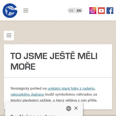
CS
EN
TO JSME JEŠTĚ MĚLI
MOŘE
Nostalgický pohled na
unikátní staré fotky z našeho,
rakouského Jadranu
budiž symbolickou náhradou za
letošní plavbební zážitek, o který většina z nás přišla.
×