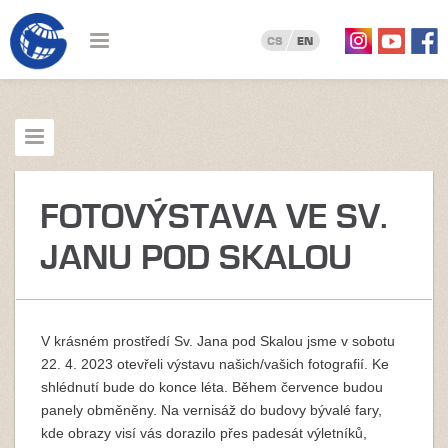
CS
EN
FOTOVÝSTAVA VE SV.
JANU POD SKALOU
V krásném prostředí Sv. Jana pod Skalou jsme v sobotu
22. 4. 2023 otevřeli výstavu našich/vašich fotografií. Ke
shlédnutí bude do konce léta. Během července budou
panely obměněny. Na vernisáž do budovy bývalé fary,
kde obrazy visí vás dorazilo přes padesát výletníků,