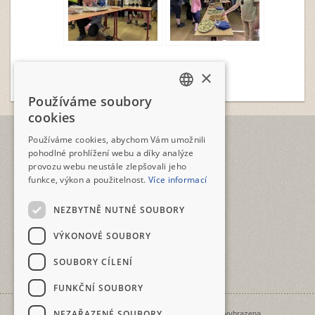
×
Používáme soubory
CZECH
cookies
ENGLISH
TELEFON
Používáme cookies, abychom Vám umožnili
+420 2573 12345
pohodlné prohlížení webu a díky analýze
provozu webu neustále zlepšovali jeho
E-MAIL
funkce, výkon a použitelnost.
Více informací
geotour@geotour.cz
NEZBYTNĚ NUTNÉ SOUBORY
GEOTOUR s.r.o.
Šeříková 10
VÝKONOVÉ SOUBORY
118 00 Praha 1 - Malá Strana
ČESKO • CZECHIA • ČEŠKA
SOUBORY CÍLENÍ
IČO: 03480917
FUNKČNÍ SOUBORY
NEZAŘAZENÉ SOUBORY
Copyright © 1998 - 2026 Geotour. Všechna práva vyhrazena.