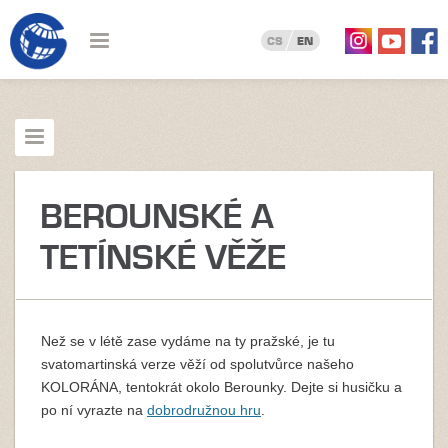
CS
EN
BEROUNSKÉ A
TETÍNSKÉ VĚŽE
Než se v létě zase vydáme na ty pražské, je tu
svatomartinská verze věží od spolutvůrce našeho
KOLORÁNA, tentokrát okolo Berounky. Dejte si husičku a
po ní vyrazte na
dobrodružnou hru
.