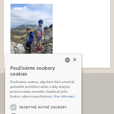
×
Používáme soubory
CZECH
cookies
ENGLISH
TELEFON
Používáme cookies, abychom Vám umožnili
+420 2573 12345
pohodlné prohlížení webu a díky analýze
provozu webu neustále zlepšovali jeho
E-MAIL
funkce, výkon a použitelnost.
Více informací
geotour@geotour.cz
NEZBYTNĚ NUTNÉ SOUBORY
GEOTOUR s.r.o.