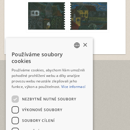
►
2
1
×
Používáme soubory
CZECH
cookies
ENGLISH
TELEFON
Používáme cookies, abychom Vám umožnili
+420 2573 12345
pohodlné prohlížení webu a díky analýze
provozu webu neustále zlepšovali jeho
E-MAIL
funkce, výkon a použitelnost.
Více informací
geotour@geotour.cz
NEZBYTNĚ NUTNÉ SOUBORY
GEOTOUR s.r.o.
Šeříková 10
VÝKONOVÉ SOUBORY
118 00 Praha 1 - Malá Strana
ČESKO • CZECHIA • ČEŠKA
SOUBORY CÍLENÍ
IČO: 03480917