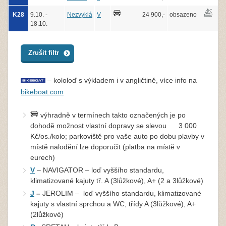
K28
9.10. -
Nezvyklá
V
24 900,-
obsazeno
18.10.
Zrušit filtr
– kololoď s výkladem i v angličtině, více info na
bikeboat.com
výhradně v termínech takto označených je po
dohodě možnost vlastní dopravy se slevou 3 000
Kč/os./kolo; parkoviště pro vaše auto po dobu plavby v
místě nalodění lze doporučit (platba na místě v
eurech)
V
– NAVIGATOR – loď vyššího standardu,
klimatizované kajuty tř. A (3lůžkové), A+ (2 a 3lůžkové)
J
–
JEROLIM – loď vyššího standardu, klimatizované
kajuty s vlastní sprchou a WC, třídy A (3lůžkové), A+
(2lůžkové)