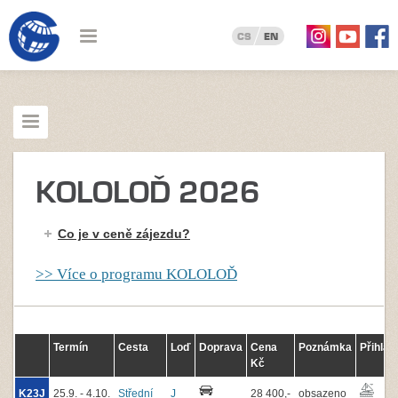
CS
EN
KOLOLOĎ 2026
Co je v ceně zájezdu?
>> Více o programu KOLOLOĎ
Termín
Cesta
Loď
Doprava
Cena
Poznámka
Přihláš
Kč
K23J
25.9. - 4.10.
Střední
J
28 400,-
obsazeno