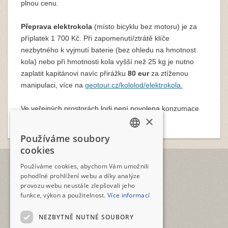
plnou cenu.
Přeprava elektrokola
(místo bicyklu bez motoru) je za
příplatek 1 700 Kč. Při zapomenutí/ztrátě klíče
nezbytného k vyjmutí baterie (bez ohledu na hmotnost
kola) nebo při hmotnosti kola vyšší než 25 kg je nutno
zaplatit kapitánovi navíc přirážku
80 eur
za ztíženou
manipulaci, více na
geotour.cz/kololod/
elektrokola.
Ve veřejných prostorách lodi není povolena konzumace
×
nápojů pořízených mimo lodní bar.
Používáme soubory
CZECH
cookies
ENGLISH
TELEFON
Používáme cookies, abychom Vám umožnili
+420 2573 12345
pohodlné prohlížení webu a díky analýze
provozu webu neustále zlepšovali jeho
E-MAIL
funkce, výkon a použitelnost.
Více informací
geotour@geotour.cz
NEZBYTNĚ NUTNÉ SOUBORY
GEOTOUR s.r.o.