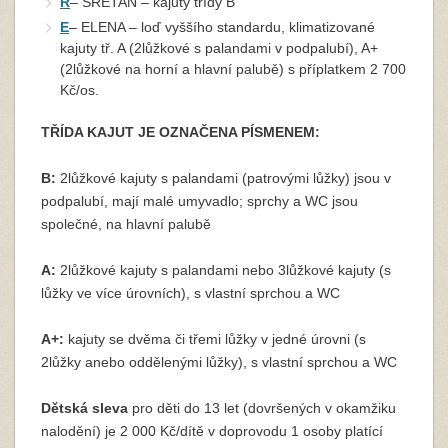
R
– SRETAN – kajuty třídy B
E
– ELENA – loď vyššího standardu, klimatizované
kajuty tř. A (2lůžkové s palandami v podpalubí), A+
(2lůžkové na horní a hlavní palubě) s příplatkem 2 700
Kč/os.
TŘÍDA KAJUT JE OZNAČENA PÍSMENEM:
B:
2lůžkové kajuty s palandami (patrovými lůžky) jsou v
podpalubí, mají malé umyvadlo; sprchy a WC jsou
společné, na hlavní palubě
A:
2lůžkové kajuty s palandami nebo 3lůžkové kajuty (s
lůžky ve více úrovních), s vlastní sprchou a WC
A+:
kajuty se dvěma či třemi lůžky v jedné úrovni (s
2lůžky anebo oddělenými lůžky), s vlastní sprchou a WC
Dětská sleva
pro děti do 13 let (dovršených v okamžiku
nalodění) je 2 000 Kč/dítě v doprovodu 1 osoby platící